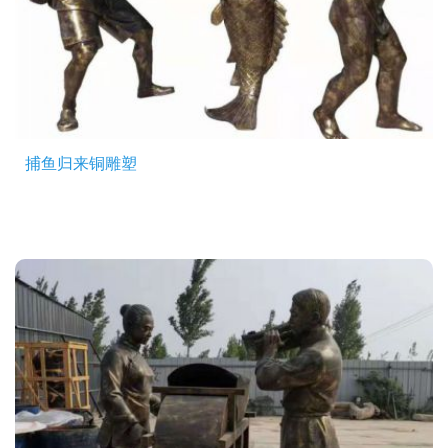
捕鱼归来铜雕塑