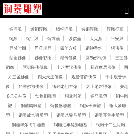
产品中心
铜浮雕
紫铜浮雕
锻铜浮雕
铸铜浮雕
浮雕壁画
铜鼎
铜宝鼎
铜方鼎
诚信鼎
大克鼎
平安鼎
鼎盛时期
司母戊鼎
四羊方尊
铜钟香炉
铜佛像
贴金佛像
佛像彩绘
藏传佛像
弥勒佛铜像
三宝佛
铜像
阿弥陀佛佛像
十八罗汉佛像
释迦摩尼佛像
西
方三圣佛像
四大天王佛像
观音菩萨佛像
千手观音佛
像
如来佛祖佛像
鸿钧老祖神像
太上老君神像
关老
爷关公神像
动物铜雕塑
铜龙雕塑
铜马雕塑
铜牛雕
塑
铜麒麟雕塑
铜貔貅雕塑
铜狮子雕塑
铜大象雕
塑
铜雕故宫狮雕塑
铜雕八骏马雕塑
铜雕开荒牛雕塑
铜雕华尔街牛雕塑
铜雕汇丰爬狮雕塑
铜雕十二生肖雕