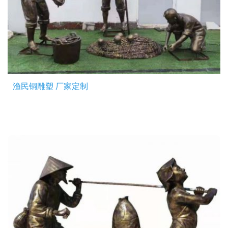
渔民铜雕塑 厂家定制