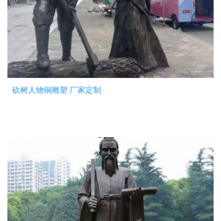
砍树人物铜雕塑 厂家定制