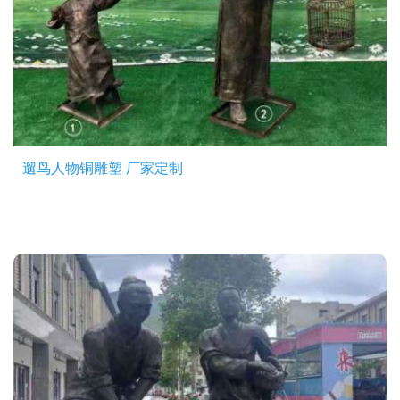
遛鸟人物铜雕塑 厂家定制