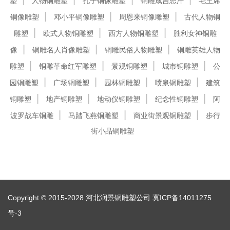
塑
人物铜雕塑
孔子铜像雕塑
铜雕成吉思汗
毛主席
铜像雕塑
邓小平铜像雕塑
周恩来铜像雕塑
古代人物铜
雕塑
欧式人物铜雕塑
西方人物铜雕塑
胜利女神铜雕
像
铜雕名人肖像雕塑
铜雕民俗人物雕塑
铜雕英雄人物
雕塑
铜雕革命红军雕塑
景观铜雕塑
城市铜雕塑
公
园铜雕塑
广场铜雕塑
园林铜雕塑
喷泉铜雕塑
建筑
铜雕塑
地产铜雕塑
地动仪铜雕塑
纪念性铜雕塑
阿
波罗战车铜雕
马踏飞燕铜雕塑
商业街景观铜雕塑
步行
街小品铜雕塑
Copyright © 2015-2028 河北润景铜雕塑公司
冀ICP备14011275
号-3