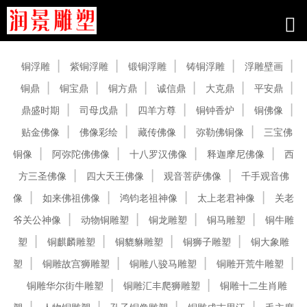
产品中心
铜浮雕
紫铜浮雕
锻铜浮雕
铸铜浮雕
浮雕壁画
铜鼎
铜宝鼎
铜方鼎
诚信鼎
大克鼎
平安鼎
鼎盛时期
司母戊鼎
四羊方尊
铜钟香炉
铜佛像
贴金佛像
佛像彩绘
藏传佛像
弥勒佛铜像
三宝佛
铜像
阿弥陀佛佛像
十八罗汉佛像
释迦摩尼佛像
西
方三圣佛像
四大天王佛像
观音菩萨佛像
千手观音佛
像
如来佛祖佛像
鸿钧老祖神像
太上老君神像
关老
爷关公神像
动物铜雕塑
铜龙雕塑
铜马雕塑
铜牛雕
塑
铜麒麟雕塑
铜貔貅雕塑
铜狮子雕塑
铜大象雕
塑
铜雕故宫狮雕塑
铜雕八骏马雕塑
铜雕开荒牛雕塑
铜雕华尔街牛雕塑
铜雕汇丰爬狮雕塑
铜雕十二生肖雕