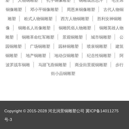
塑
人物铜雕塑
孔子铜像雕塑
铜雕成吉思汗
毛主席
铜像雕塑
邓小平铜像雕塑
周恩来铜像雕塑
古代人物铜
雕塑
欧式人物铜雕塑
西方人物铜雕塑
胜利女神铜雕
像
铜雕名人肖像雕塑
铜雕民俗人物雕塑
铜雕英雄人物
雕塑
铜雕革命红军雕塑
景观铜雕塑
城市铜雕塑
公
园铜雕塑
广场铜雕塑
园林铜雕塑
喷泉铜雕塑
建筑
铜雕塑
地产铜雕塑
地动仪铜雕塑
纪念性铜雕塑
阿
波罗战车铜雕
马踏飞燕铜雕塑
商业街景观铜雕塑
步行
街小品铜雕塑
Copyright © 2015-2028 河北润景铜雕塑公司
冀ICP备14011275
号-3