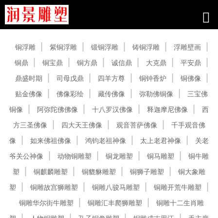
产品中心
铜浮雕
紫铜浮雕
锻铜浮雕
铸铜浮雕
浮雕壁画
铜鼎
铜宝鼎
铜方鼎
诚信鼎
大克鼎
平安鼎
鼎盛时期
司母戊鼎
四羊方尊
铜钟香炉
铜佛像
贴金佛像
佛像彩绘
藏传佛像
弥勒佛铜像
三宝佛
铜像
阿弥陀佛佛像
十八罗汉佛像
释迦摩尼佛像
西
方三圣佛像
四大天王佛像
观音菩萨佛像
千手观音佛
像
如来佛祖佛像
鸿钧老祖神像
太上老君神像
关老
爷关公神像
动物铜雕塑
铜龙雕塑
铜马雕塑
铜牛雕
塑
铜麒麟雕塑
铜貔貅雕塑
铜狮子雕塑
铜大象雕
塑
铜雕故宫狮雕塑
铜雕八骏马雕塑
铜雕开荒牛雕塑
铜雕华尔街牛雕塑
铜雕汇丰爬狮雕塑
铜雕十二生肖雕