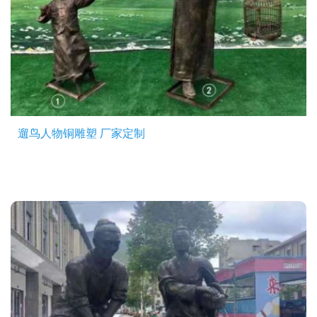
遛鸟人物铜雕塑 厂家定制