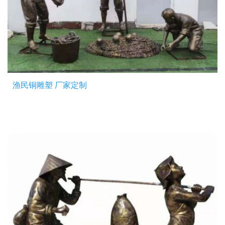
渔民铜雕塑 厂家定制