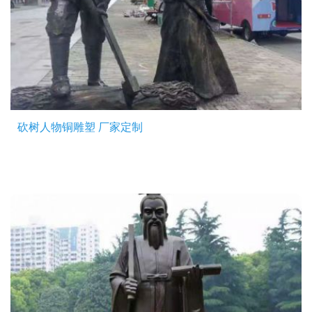
砍树人物铜雕塑 厂家定制