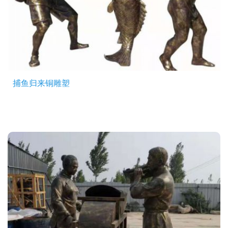
捕鱼归来铜雕塑