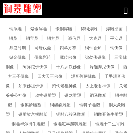
产品中心
铜浮雕
紫铜浮雕
锻铜浮雕
铸铜浮雕
浮雕壁画
铜鼎
铜宝鼎
铜方鼎
诚信鼎
大克鼎
平安鼎
鼎盛时期
司母戊鼎
四羊方尊
铜钟香炉
铜佛像
贴金佛像
佛像彩绘
藏传佛像
弥勒佛铜像
三宝佛
铜像
阿弥陀佛佛像
十八罗汉佛像
释迦摩尼佛像
西
方三圣佛像
四大天王佛像
观音菩萨佛像
千手观音佛
像
如来佛祖佛像
鸿钧老祖神像
太上老君神像
关老
爷关公神像
动物铜雕塑
铜龙雕塑
铜马雕塑
铜牛雕
塑
铜麒麟雕塑
铜貔貅雕塑
铜狮子雕塑
铜大象雕
塑
铜雕故宫狮雕塑
铜雕八骏马雕塑
铜雕开荒牛雕塑
铜雕华尔街牛雕塑
铜雕汇丰爬狮雕塑
铜雕十二生肖雕