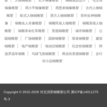
塑
人物铜雕塑
孔子铜像雕塑
铜雕成吉思汗
毛主席
铜像雕塑
邓小平铜像雕塑
周恩来铜像雕塑
古代人物铜
雕塑
欧式人物铜雕塑
西方人物铜雕塑
胜利女神铜雕
像
铜雕名人肖像雕塑
铜雕民俗人物雕塑
铜雕英雄人物
雕塑
铜雕革命红军雕塑
景观铜雕塑
城市铜雕塑
公
园铜雕塑
广场铜雕塑
园林铜雕塑
喷泉铜雕塑
建筑
铜雕塑
地产铜雕塑
地动仪铜雕塑
纪念性铜雕塑
阿
波罗战车铜雕
马踏飞燕铜雕塑
商业街景观铜雕塑
步行
街小品铜雕塑
Copyright © 2015-2028 河北润景铜雕塑公司
冀ICP备14011275
号-3