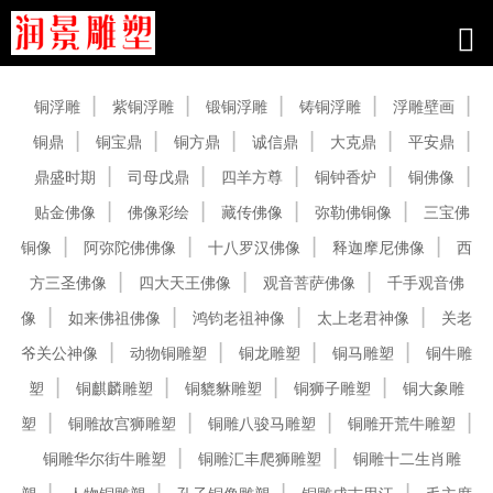
产品中心
铜浮雕
紫铜浮雕
锻铜浮雕
铸铜浮雕
浮雕壁画
铜鼎
铜宝鼎
铜方鼎
诚信鼎
大克鼎
平安鼎
鼎盛时期
司母戊鼎
四羊方尊
铜钟香炉
铜佛像
贴金佛像
佛像彩绘
藏传佛像
弥勒佛铜像
三宝佛
铜像
阿弥陀佛佛像
十八罗汉佛像
释迦摩尼佛像
西
方三圣佛像
四大天王佛像
观音菩萨佛像
千手观音佛
像
如来佛祖佛像
鸿钧老祖神像
太上老君神像
关老
爷关公神像
动物铜雕塑
铜龙雕塑
铜马雕塑
铜牛雕
塑
铜麒麟雕塑
铜貔貅雕塑
铜狮子雕塑
铜大象雕
塑
铜雕故宫狮雕塑
铜雕八骏马雕塑
铜雕开荒牛雕塑
铜雕华尔街牛雕塑
铜雕汇丰爬狮雕塑
铜雕十二生肖雕