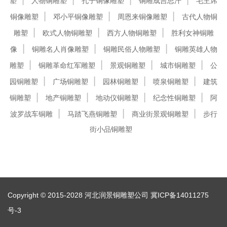
塑
人物铜雕塑
孔子铜像雕塑
铜雕成吉思汗
毛主席
铜像雕塑
邓小平铜像雕塑
周恩来铜像雕塑
古代人物铜
雕塑
欧式人物铜雕塑
西方人物铜雕塑
胜利女神铜雕
像
铜雕名人肖像雕塑
铜雕民俗人物雕塑
铜雕英雄人物
雕塑
铜雕革命红军雕塑
景观铜雕塑
城市铜雕塑
公
园铜雕塑
广场铜雕塑
园林铜雕塑
喷泉铜雕塑
建筑
铜雕塑
地产铜雕塑
地动仪铜雕塑
纪念性铜雕塑
阿
波罗战车铜雕
马踏飞燕铜雕塑
商业街景观铜雕塑
步行
街小品铜雕塑
Copyright © 2015-2028 河北润景铜雕塑公司
冀ICP备14011275
号-3