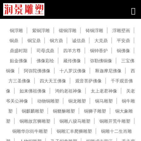
产品中心
铜浮雕
紫铜浮雕
锻铜浮雕
铸铜浮雕
浮雕壁画
铜鼎
铜宝鼎
铜方鼎
诚信鼎
大克鼎
平安鼎
鼎盛时期
司母戊鼎
四羊方尊
铜钟香炉
铜佛像
贴金佛像
佛像彩绘
藏传佛像
弥勒佛铜像
三宝佛
铜像
阿弥陀佛佛像
十八罗汉佛像
释迦摩尼佛像
西
方三圣佛像
四大天王佛像
观音菩萨佛像
千手观音佛
像
如来佛祖佛像
鸿钧老祖神像
太上老君神像
关老
爷关公神像
动物铜雕塑
铜龙雕塑
铜马雕塑
铜牛雕
塑
铜麒麟雕塑
铜貔貅雕塑
铜狮子雕塑
铜大象雕
塑
铜雕故宫狮雕塑
铜雕八骏马雕塑
铜雕开荒牛雕塑
铜雕华尔街牛雕塑
铜雕汇丰爬狮雕塑
铜雕十二生肖雕